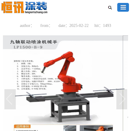
author：
from：
date：2025-02-22
hit：1493